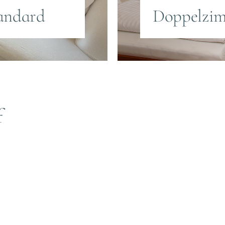
andard
Doppelzim
f