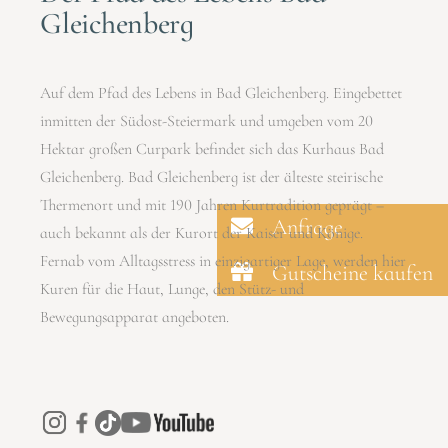
Gleichenberg
Auf dem Pfad des Lebens in Bad Gleichenberg. Eingebettet
inmitten der Südost-Steiermark und umgeben vom 20
Hektar großen Curpark befindet sich das Kurhaus Bad
Gleichenberg. Bad Gleichenberg ist der älteste steirische
Thermenort und mit 190 Jahren Kurtradition geprägt –
Anfrage
auch bekannt als der Kurort der Kaiser und Könige.
Fernab vom Alltagsstress in einzigartiger Lage, werden hier
Gutscheine kaufen
Kuren für die Haut, Lunge, den Stütz- und
Bewegungsapparat angeboten.