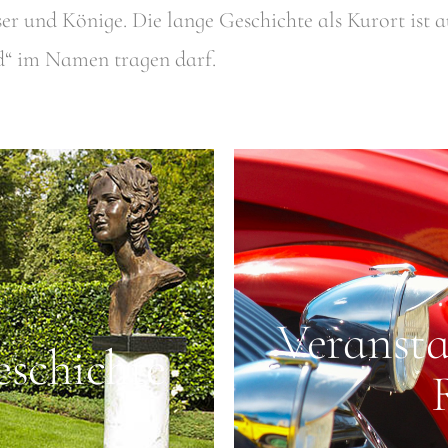
er und Könige. Die lange Geschichte als Kurort ist 
d“ im Namen tragen darf.
Veransta
schichte