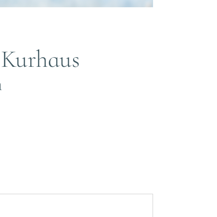
 Kurhaus
n